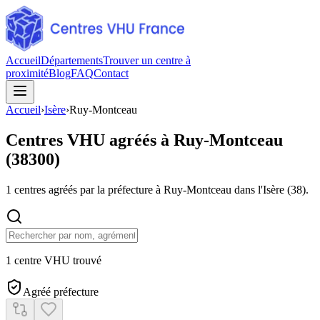
Accueil
Départements
Trouver un centre à
proximité
Blog
FAQ
Contact
Accueil
›
Isère
›
Ruy-Montceau
Centres VHU agréés à
Ruy-Montceau
(
38300
)
1
centres agréés par la préfecture à
Ruy-Montceau
dans l'Isère
(
38
).
1 centre VHU trouvé
Agréé préfecture