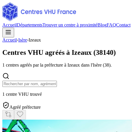
Accueil
Départements
Trouver un centre à proximité
Blog
FAQ
Contact
Accueil
›
Isère
›
Izeaux
Centres VHU agréés à
Izeaux
(
38140
)
1
centres agréés par la préfecture à
Izeaux
dans l'Isère
(
38
).
1 centre VHU trouvé
Agréé préfecture