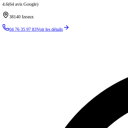
4.6
(
64
avis Google)
38140
Izeaux
04 76 35 97 83
Voir les détails