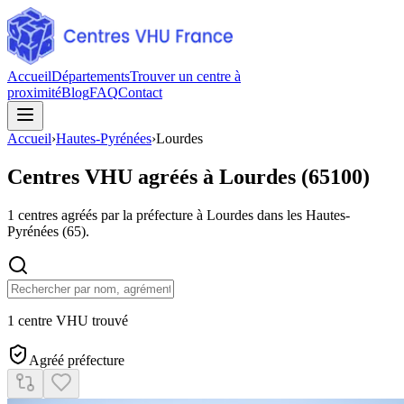
Accueil
Départements
Trouver un centre à
proximité
Blog
FAQ
Contact
Accueil
›
Hautes-Pyrénées
›
Lourdes
Centres VHU agréés à
Lourdes
(
65100
)
1
centres agréés par la préfecture à
Lourdes
dans les Hautes-
Pyrénées
(
65
).
1 centre VHU trouvé
Agréé préfecture