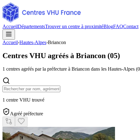
Accueil
Départements
Trouver un centre à proximité
Blog
FAQ
Contact
Accueil
›
Hautes-Alpes
›
Briancon
Centres VHU agréés à
Briancon
(
05
)
1
centres agréés par la préfecture à
Briancon
dans les Hautes-Alpes
(
0
1 centre VHU trouvé
Agréé préfecture