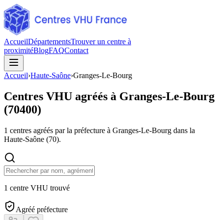
Accueil
Départements
Trouver un centre à
proximité
Blog
FAQ
Contact
Accueil
›
Haute-Saône
›
Granges-Le-Bourg
Centres VHU agréés à
Granges-Le-Bourg
(
70400
)
1
centres agréés par la préfecture à
Granges-Le-Bourg
dans la
Haute-Saône
(
70
).
1 centre VHU trouvé
Agréé préfecture