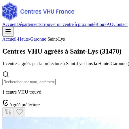
Accueil
Départements
Trouver un centre à proximité
Blog
FAQ
Contact
Accueil
›
Haute-Garonne
›
Saint-Lys
Centres VHU agréés à
Saint-Lys
(
31470
)
1
centres agréés par la préfecture à
Saint-Lys
dans la Haute-Garonne
(
1 centre VHU trouvé
Agréé préfecture