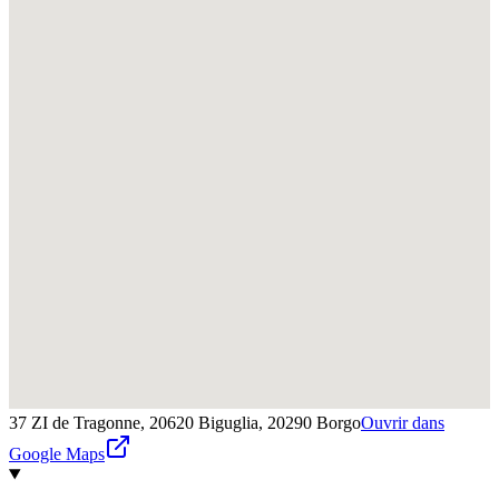
37 ZI de Tragonne, 20620 Biguglia,
20290
Borgo
Ouvrir dans
Google Maps