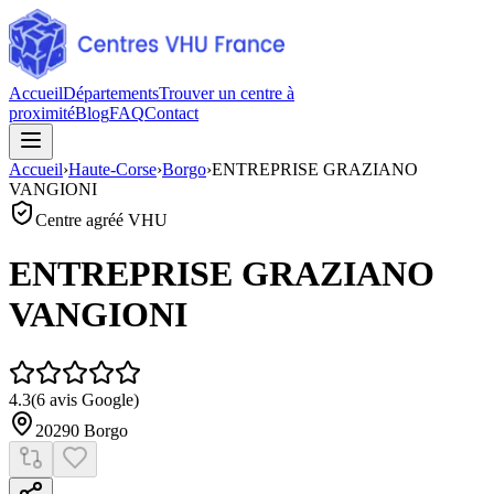
Accueil
Départements
Trouver un centre à
proximité
Blog
FAQ
Contact
Accueil
›
Haute-Corse
›
Borgo
›
ENTREPRISE GRAZIANO
VANGIONI
Centre agréé VHU
ENTREPRISE GRAZIANO
VANGIONI
4.3
(
6
avis Google)
20290
Borgo