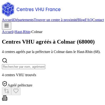
Accueil
Départements
Trouver un centre à proximité
Blog
FAQ
Contact
Accueil
›
Haut-Rhin
›
Colmar
Centres VHU agréés à
Colmar
(
68000
)
4
centres agréés par la préfecture à
Colmar
dans le Haut-Rhin
(
68
).
4 centres VHU trouvés
Agréé préfecture