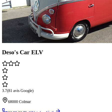
Deso's Car ELV
3.7
(
81
avis Google)
68000
Colmar