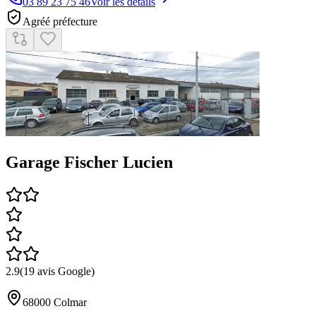
03 89 23 75 46
Voir les détails
Agréé préfecture
Garage Fischer Lucien
2.9
(
19
avis Google)
68000
Colmar