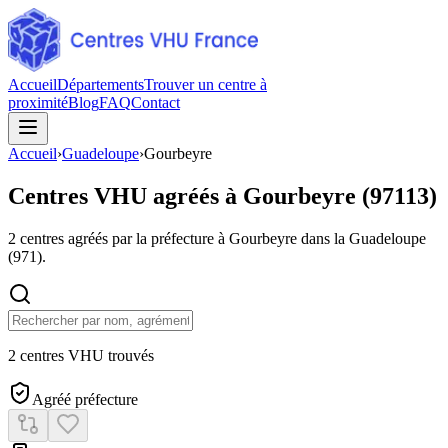
Accueil
Départements
Trouver un centre à
proximité
Blog
FAQ
Contact
Accueil
›
Guadeloupe
›
Gourbeyre
Centres VHU agréés à
Gourbeyre
(
97113
)
2
centres agréés par la préfecture à
Gourbeyre
dans la Guadeloupe
(
971
).
2 centres VHU trouvés
Agréé préfecture