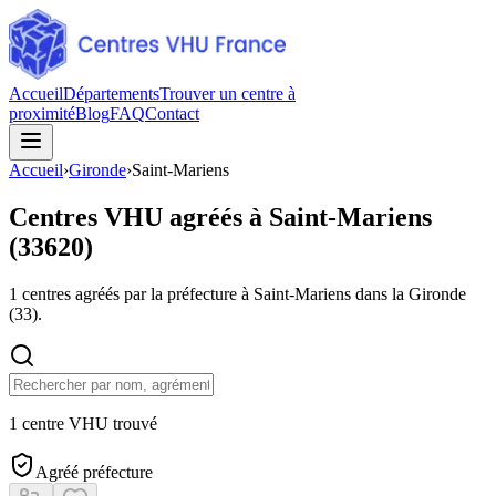
Accueil
Départements
Trouver un centre à
proximité
Blog
FAQ
Contact
Accueil
›
Gironde
›
Saint-Mariens
Centres VHU agréés à
Saint-Mariens
(
33620
)
1
centres agréés par la préfecture à
Saint-Mariens
dans la Gironde
(
33
).
1 centre VHU trouvé
Agréé préfecture