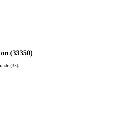
lon
(
33350
)
ronde
(
33
).