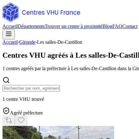
Accueil
Départements
Trouver un centre à proximité
Blog
FAQ
Contact
Accueil
›
Gironde
›
Les salles-De-Castillon
Centres VHU agréés à
Les salles-De-Castil
1
centres agréés par la préfecture à
Les salles-De-Castillon
dans la Gi
1 centre VHU trouvé
Agréé préfecture