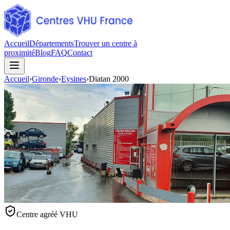
Accueil
Départements
Trouver un centre à
proximité
Blog
FAQ
Contact
Accueil
›
Gironde
›
Eysines
›
Diatan 2000
Centre agréé VHU