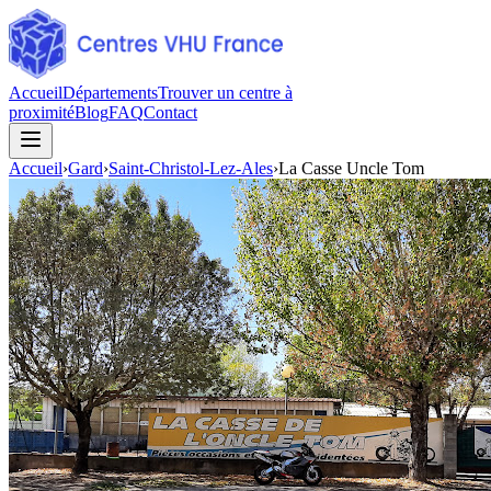
Accueil
Départements
Trouver un centre à
proximité
Blog
FAQ
Contact
Accueil
›
Gard
›
Saint-Christol-Lez-Ales
›
La Casse Uncle Tom