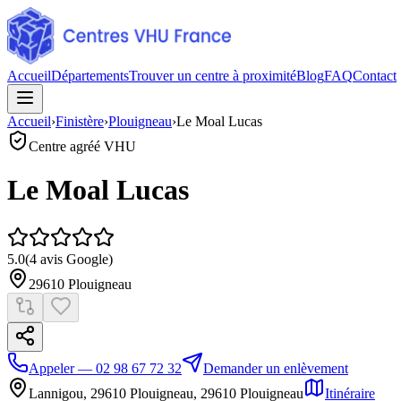
Accueil
Départements
Trouver un centre à proximité
Blog
FAQ
Contact
Accueil
›
Finistère
›
Plouigneau
›
Le Moal Lucas
Centre agréé VHU
Le Moal Lucas
5.0
(
4
avis Google)
29610
Plouigneau
Appeler — 02 98 67 72 32
Demander un enlèvement
Lannigou, 29610 Plouigneau
,
29610
Plouigneau
Itinéraire