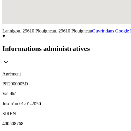
Lannigou, 29610 Plouigneau,
29610
Plouigneau
Ouvrir dans Google
Informations administratives
Agrément
PR2900005D
Validité
Jusqu'au
01-01-2050
SIREN
400508768