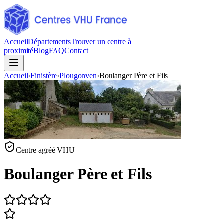
Accueil
Départements
Trouver un centre à
proximité
Blog
FAQ
Contact
Accueil
›
Finistère
›
Plougonven
›
Boulanger Père et Fils
Centre agréé VHU
Boulanger Père et Fils