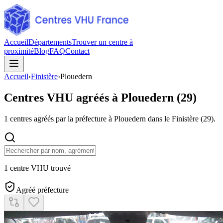
Accueil
Départements
Trouver un centre à
proximité
Blog
FAQ
Contact
Accueil
›
Finistère
›
Plouedern
Centres VHU agréés à
Plouedern
(
29
)
1
centres agréés par la préfecture à
Plouedern
dans le Finistère
(
29
).
1 centre VHU trouvé
Agréé préfecture