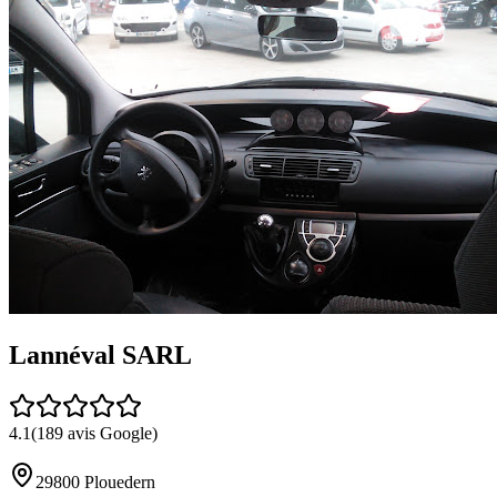
Lannéval SARL
4.1
(
189
avis Google)
29800
Plouedern