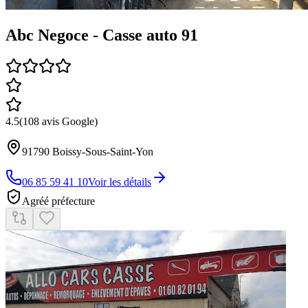
Abc Negoce - Casse auto 91
4.5
(
108
avis Google)
91790
Boissy-Sous-Saint-Yon
06 85 59 41 10
Voir les détails
Agréé préfecture