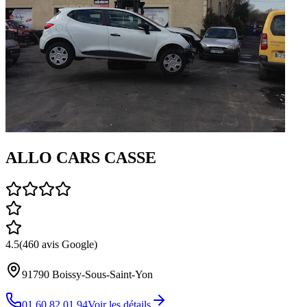
ALLO CARS CASSE
4.5
(
460
avis Google)
91790
Boissy-Sous-Saint-Yon
01 60 82 01 94
Voir les détails