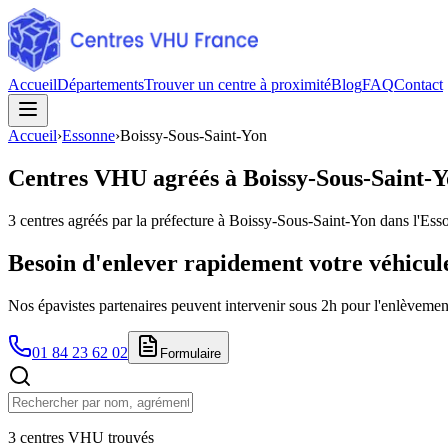
Accueil
Départements
Trouver un centre à proximité
Blog
FAQ
Contact
Accueil
›
Essonne
›
Boissy-Sous-Saint-Yon
Centres VHU agréés à
Boissy-Sous-Saint-
3
centres agréés par la préfecture à
Boissy-Sous-Saint-Yon
dans l'Ess
Besoin d'enlever rapidement votre véhicul
Nos épavistes partenaires peuvent intervenir sous 2h pour l'enlèvement
01 84 23 62 02
Formulaire
3 centres VHU trouvés