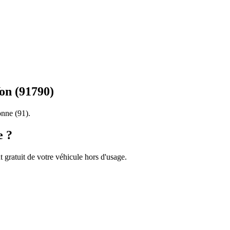
Yon
(
91790
)
onne
(
91
).
e ?
 gratuit de votre véhicule hors d'usage.