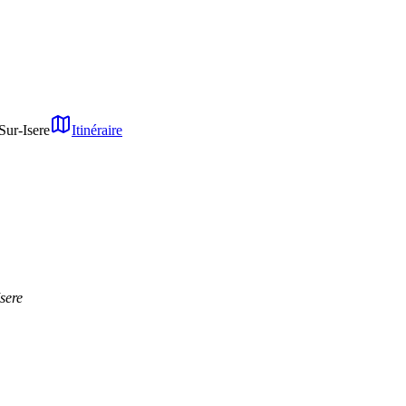
ur-Isere
Itinéraire
sere