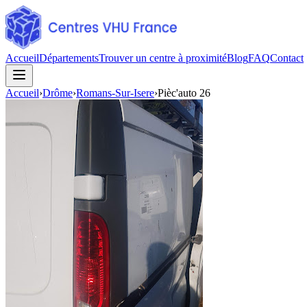
Accueil
Départements
Trouver un centre à proximité
Blog
FAQ
Contact
Accueil
›
Drôme
›
Romans-Sur-Isere
›
Pièc'auto 26