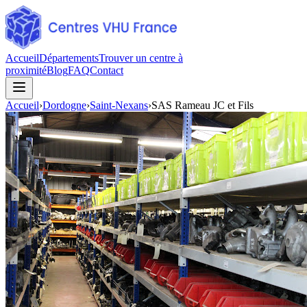
Accueil
Départements
Trouver un centre à
proximité
Blog
FAQ
Contact
Accueil
›
Dordogne
›
Saint-Nexans
›
SAS Rameau JC et Fils