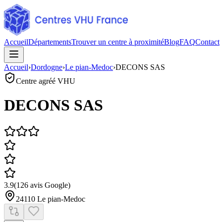
Accueil
Départements
Trouver un centre à proximité
Blog
FAQ
Contact
Accueil
›
Dordogne
›
Le pian-Medoc
›
DECONS SAS
Centre agréé VHU
DECONS SAS
3.9
(
126
avis Google)
24110
Le pian-Medoc