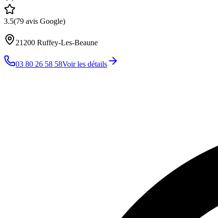
3.5
(
79
avis Google)
21200
Ruffey-Les-Beaune
03 80 26 58 58
Voir les détails