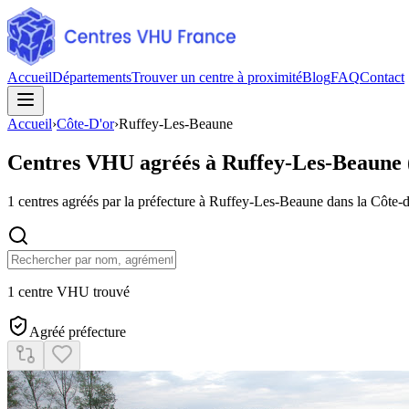
Accueil
Départements
Trouver un centre à proximité
Blog
FAQ
Contact
Accueil
›
Côte-D'or
›
Ruffey-Les-Beaune
Centres VHU agréés à
Ruffey-Les-Beaune
1
centres agréés par la préfecture à
Ruffey-Les-Beaune
dans la Côte-
1 centre VHU trouvé
Agréé préfecture