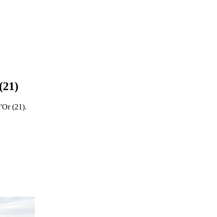
(
21
)
d'Or
(
21
).