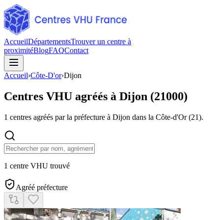
Accueil
Départements
Trouver un centre à
proximité
Blog
FAQ
Contact
Accueil
›
Côte-D'or
›
Dijon
Centres VHU agréés à
Dijon
(
21000
)
1
centres agréés par la préfecture à
Dijon
dans la Côte-d'Or
(
21
).
1 centre VHU trouvé
Agréé préfecture