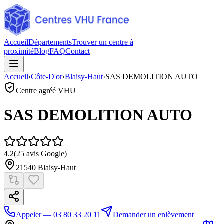
Accueil
Départements
Trouver un centre à
proximité
Blog
FAQ
Contact
Accueil
›
Côte-D'or
›
Blaisy-Haut
›
SAS DEMOLITION AUTO
Centre agréé VHU
SAS DEMOLITION AUTO
4.2
(
25
avis Google)
21540
Blaisy-Haut
Appeler — 03 80 33 20 11
Demander un enlèvement