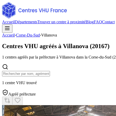
Accueil
Départements
Trouver un centre à proximité
Blog
FAQ
Contact
Accueil
›
Corse-Du-Sud
›
Villanova
Centres VHU agréés à
Villanova
(
20167
)
1
centres agréés par la préfecture à
Villanova
dans la Corse-du-Sud
(
1 centre VHU trouvé
Agréé préfecture