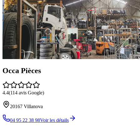
Occa Pièces
4.4
(
114
avis Google)
20167
Villanova
04 95 22 38 98
Voir les détails