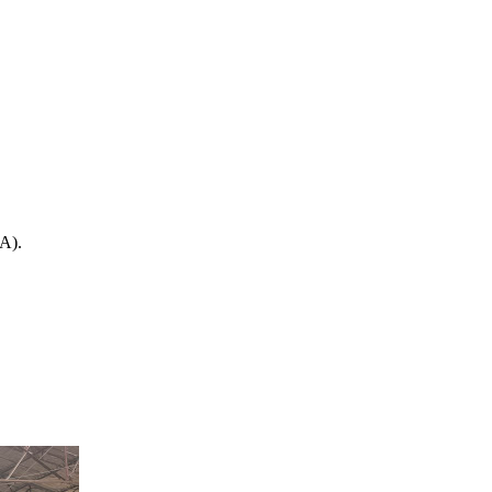
2A
).