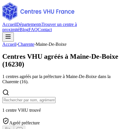
Accueil
Départements
Trouver un centre à
proximité
Blog
FAQ
Contact
Accueil
›
Charente
›
Maine-De-Boixe
Centres VHU agréés à
Maine-De-Boixe
(
16230
)
1
centres agréés par la préfecture à
Maine-De-Boixe
dans la
Charente
(
16
).
1 centre VHU trouvé
Agréé préfecture