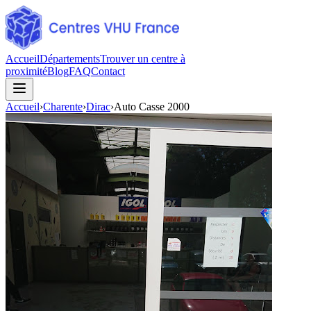
Accueil
Départements
Trouver un centre à
proximité
Blog
FAQ
Contact
Accueil
›
Charente
›
Dirac
›
Auto Casse 2000