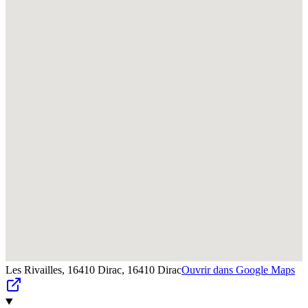
Les Rivailles, 16410 Dirac,
16410
Dirac
Ouvrir dans Google Maps