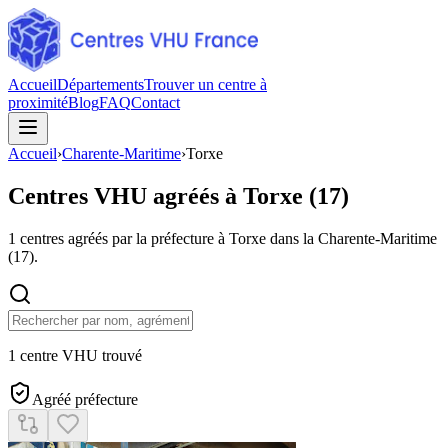
Accueil
Départements
Trouver un centre à
proximité
Blog
FAQ
Contact
Accueil
›
Charente-Maritime
›
Torxe
Centres VHU agréés à
Torxe
(
17
)
1
centres agréés par la préfecture à
Torxe
dans la Charente-Maritime
(
17
).
1 centre VHU trouvé
Agréé préfecture