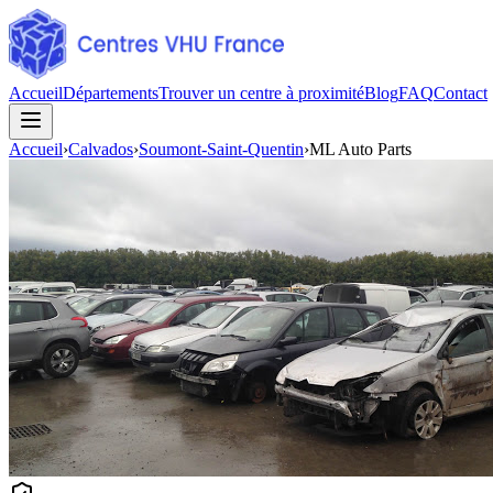
Accueil
Départements
Trouver un centre à proximité
Blog
FAQ
Contact
Accueil
›
Calvados
›
Soumont-Saint-Quentin
›
ML Auto Parts