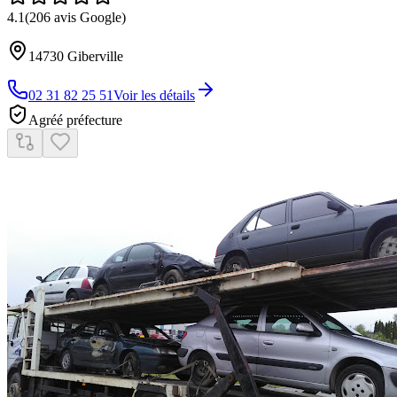
4.1
(
206
avis Google)
14730
Giberville
02 31 82 25 51
Voir les détails
Agréé préfecture