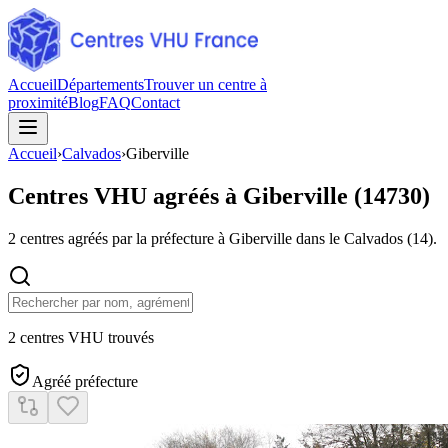
Accueil
Départements
Trouver un centre à
proximité
Blog
FAQ
Contact
Accueil
›
Calvados
›
Giberville
Centres VHU agréés à
Giberville
(
14730
)
2
centres agréés par la préfecture à
Giberville
dans le Calvados
(
14
).
2 centres VHU trouvés
Agréé préfecture