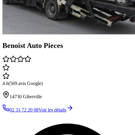
Benoist Auto Pieces
4.6
(
569
avis Google)
14730
Giberville
02 31 72 20 08
Voir les détails