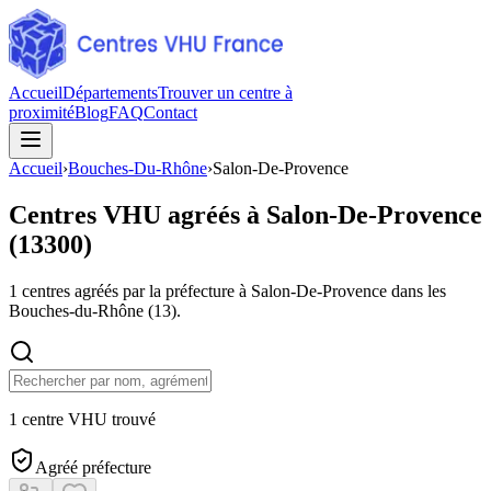
Accueil
Départements
Trouver un centre à
proximité
Blog
FAQ
Contact
Accueil
›
Bouches-Du-Rhône
›
Salon-De-Provence
Centres VHU agréés à
Salon-De-Provence
(
13300
)
1
centres agréés par la préfecture à
Salon-De-Provence
dans les
Bouches-du-Rhône
(
13
).
1 centre VHU trouvé
Agréé préfecture