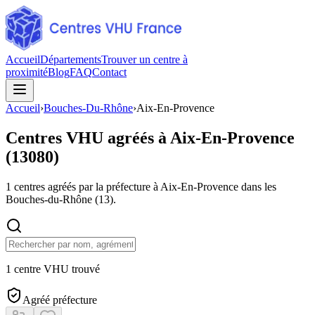
Accueil
Départements
Trouver un centre à
proximité
Blog
FAQ
Contact
Accueil
›
Bouches-Du-Rhône
›
Aix-En-Provence
Centres VHU agréés à
Aix-En-Provence
(
13080
)
1
centres agréés par la préfecture à
Aix-En-Provence
dans les
Bouches-du-Rhône
(
13
).
1 centre VHU trouvé
Agréé préfecture