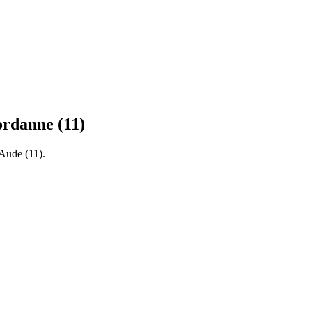
ordanne
(
11
)
'Aude
(
11
).