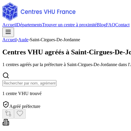
Accueil
Départements
Trouver un centre à proximité
Blog
FAQ
Contact
Accueil
›
Aude
›
Saint-Cirgues-De-Jordanne
Centres VHU agréés à
Saint-Cirgues-De-J
1
centres agréés par la préfecture à
Saint-Cirgues-De-Jordanne
dans l
1 centre VHU trouvé
Agréé préfecture