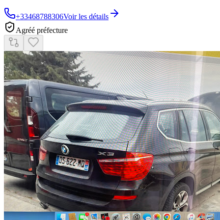
+33468788306
Voir les détails
Agréé préfecture