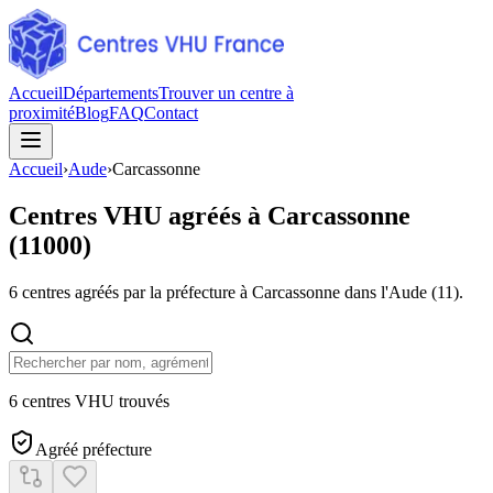
Accueil
Départements
Trouver un centre à
proximité
Blog
FAQ
Contact
Accueil
›
Aude
›
Carcassonne
Centres VHU agréés à
Carcassonne
(
11000
)
6
centres agréés par la préfecture à
Carcassonne
dans l'Aude
(
11
).
6 centres VHU trouvés
Agréé préfecture