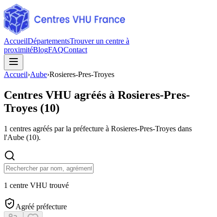
Accueil
Départements
Trouver un centre à
proximité
Blog
FAQ
Contact
Accueil
›
Aube
›
Rosieres-Pres-Troyes
Centres VHU agréés à
Rosieres-Pres-
Troyes
(
10
)
1
centres agréés par la préfecture à
Rosieres-Pres-Troyes
dans
l'Aube
(
10
).
1 centre VHU trouvé
Agréé préfecture