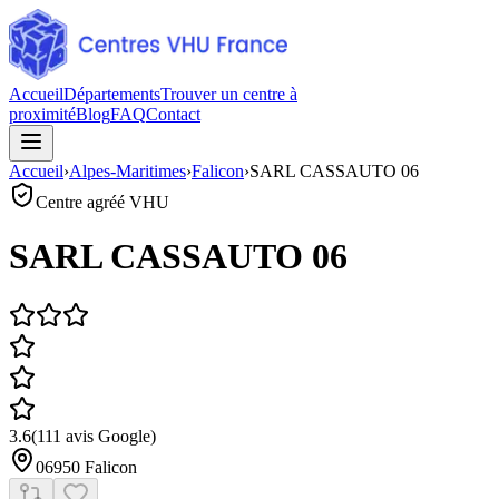
Accueil
Départements
Trouver un centre à
proximité
Blog
FAQ
Contact
Accueil
›
Alpes-Maritimes
›
Falicon
›
SARL CASSAUTO 06
Centre agréé VHU
SARL CASSAUTO 06
3.6
(
111
avis Google)
06950
Falicon