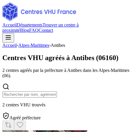
Accueil
Départements
Trouver un centre à
proximité
Blog
FAQ
Contact
Accueil
›
Alpes-Maritimes
›
Antibes
Centres VHU agréés à
Antibes
(
06160
)
2
centres agréés par la préfecture à
Antibes
dans les Alpes-Maritimes
(
06
).
2 centres VHU trouvés
Agréé préfecture