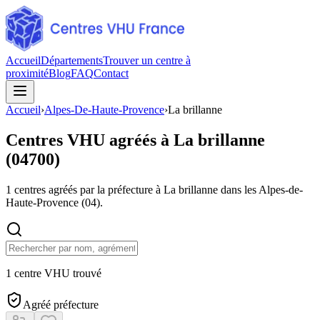
Accueil
Départements
Trouver un centre à
proximité
Blog
FAQ
Contact
Accueil
›
Alpes-De-Haute-Provence
›
La brillanne
Centres VHU agréés à
La brillanne
(
04700
)
1
centres agréés par la préfecture à
La brillanne
dans les Alpes-de-
Haute-Provence
(
04
).
1 centre VHU trouvé
Agréé préfecture