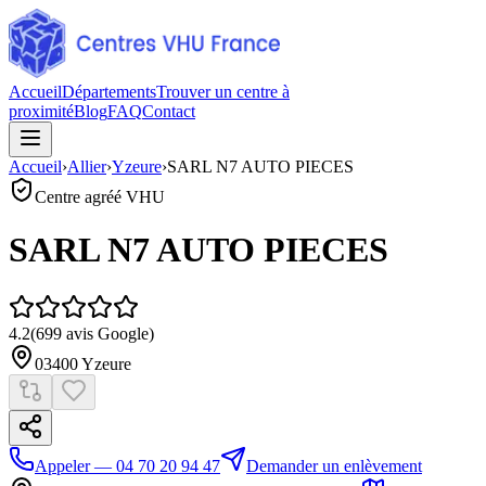
Accueil
Départements
Trouver un centre à
proximité
Blog
FAQ
Contact
Accueil
›
Allier
›
Yzeure
›
SARL N7 AUTO PIECES
Centre agréé VHU
SARL N7 AUTO PIECES
4.2
(
699
avis Google)
03400
Yzeure
Appeler — 04 70 20 94 47
Demander un enlèvement