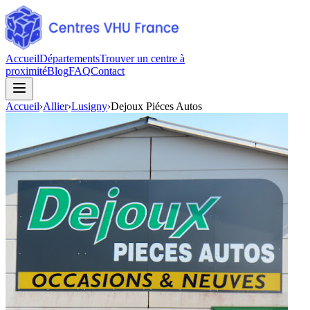
Accueil
Départements
Trouver un centre à
proximité
Blog
FAQ
Contact
Accueil
›
Allier
›
Lusigny
›
Dejoux Piéces Autos