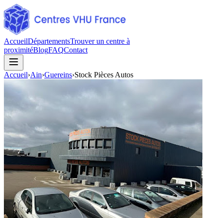
Accueil
Départements
Trouver un centre à
proximité
Blog
FAQ
Contact
Accueil
›
Ain
›
Guereins
›
Stock Pièces Autos