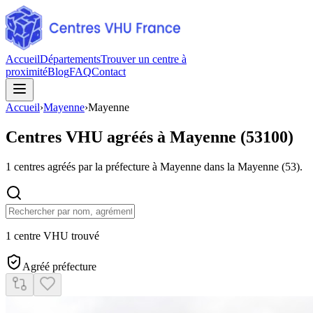
Accueil
Départements
Trouver un centre à
proximité
Blog
FAQ
Contact
Accueil
›
Mayenne
›
Mayenne
Centres VHU agréés à
Mayenne
(
53100
)
1
centres agréés par la préfecture à
Mayenne
dans la Mayenne
(
53
).
1 centre VHU trouvé
Agréé préfecture